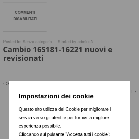
COMMENTI
DISABILITATI
SU
CAMBIO
16S181-
Posted in: Senza categoria
Started by
admins3
Cambio 16S181-16221 nuovi e
16221
NUOVI
revisionati
E
REVISIONATI
‹
OLDER POST
NEWER POST
›
Impostazioni dei cookie
Questo sito utilizza dei Cookie per migliorare i
servizi verso gli utenti e per fornivi la migliore
esperienza possibile.
Cliccando sul pulsante "Accetta tutti i cookie":